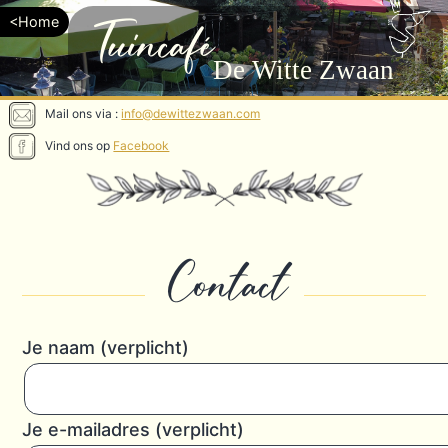
Tuincafé
De Witte Zwaan
Mail ons via :
info@dewittezwaan.com
Vind ons op
Facebook
Contact
Je naam (verplicht)
Je e-mailadres (verplicht)