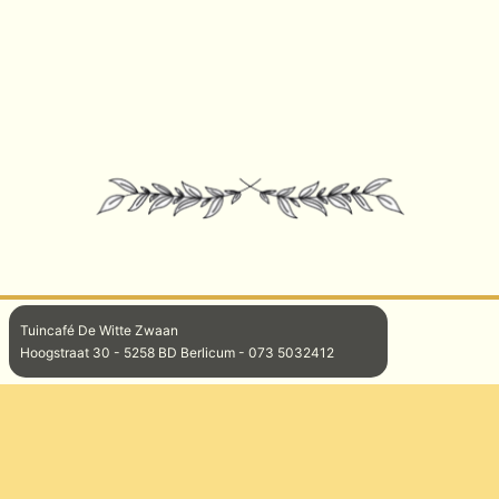
Tuincafé De Witte Zwaan
Hoogstraat 30 - 5258 BD Berlicum - 073 5032412